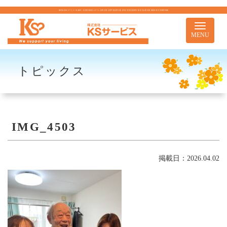
株式会社KSサービス｜札幌市｜住宅型有料老人ホーム 訪問介護 介護予防訪問介護 居宅介護 重度訪問介護 居宅介護支援 移動支援 児童通所事業
Toggle
navigati
MENU
トピックス
IMG_4503
掲載日：2026.04.02