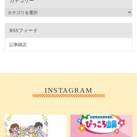
カテゴリー
RSSフィード
記事購読
INSTAGRAM
利用者様やご家族の皆さまに、親し
＼ 2026年6月1日 OPEN ／
みや温かさが伝わるようなデザイン
...
を目指し、ミモレのイラストを新し
く作
...
25
0