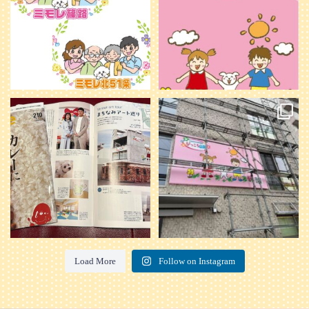
20
0
本日発売のオトンvol.210号に掲載さ
『ぴっころ山鼻』オープンに向けて
れました！
...
準備が着々と進んでいます。
皆さんお楽しみに〜
...
28
1
26
0
Load More
Follow on Instagram