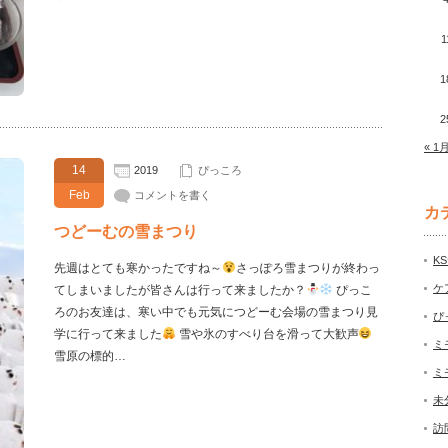
1
1
2
« 1
14
2019
ぴっころ
Feb
コメントを書く
カ
つどーむの雪まつり
K
先週はとても寒かったですね～
さっぽろ雪まつりが終わっ
ケ
てしまいましたが皆さんは行って来ましたか？
ぴっこ
ろのお友達は、寒い中でも元気につどーむ会場の雪まつり見
ぴ
学に行って来ました
雪や氷のすべり台を滑って大歓声
ミ
雪原の標的…
ミ
未
訪