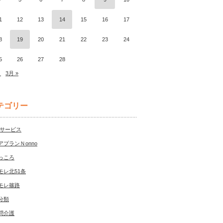
1
12
13
14
15
16
17
8
19
20
21
22
23
24
5
26
27
28
月
3月 »
テゴリー
Sサービス
アプランＮonno
っころ
モレ北51条
モレ篠路
分類
問介護