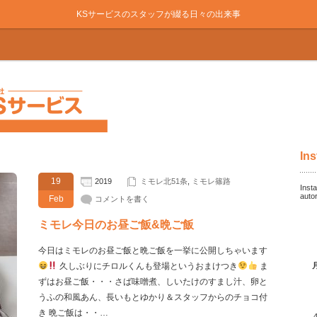
KSサービスのスタッフが綴る日々の出来事
Ins
19
2019
ミモレ北51条
,
ミモレ篠路
Insta
auto
Feb
コメントを書く
ミモレ今日のお昼ご飯&晩ご飯
今日はミモレのお昼ご飯と晩ご飯を一挙に公開しちゃいます
久しぶりにチロルくんも登場というおまけつき
ま
ずはお昼ご飯・・・さば味噌煮、しいたけのすまし汁、卵と
うふの和風あん、長いもとゆかり＆スタッフからのチョコ付
き 晩ご飯は・・…