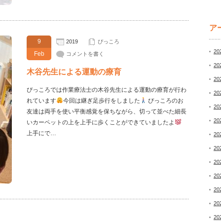
ア
9
2019
ぴっころ
20
Feb
コメントを書く
20
木谷先生による運動の療育
20
ぴっころでは作業療法士の木谷先生による運動の療育が行わ
20
れています
今回は継ぎ足歩行をしました
ぴっころのお
20
友達は両手を使い平衡感覚を保ちながら、切って並べた細長
20
いカーペットの上を上手に歩くことができていましたよ
上手にで…
20
20
20
20
20
20
20