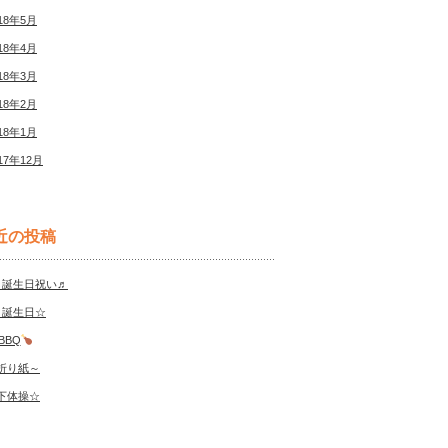
18年5月
18年4月
18年3月
18年2月
18年1月
17年12月
近の投稿
月誕生日祝い♬
月誕生日☆
BBQ
折り紙～
下体操☆