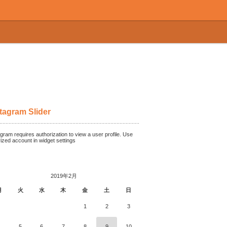
tagram Slider
gram requires authorization to view a user profile. Use
rized account in widget settings
2019年2月
月
火
水
木
金
土
日
1
2
3
4
5
6
7
8
9
10