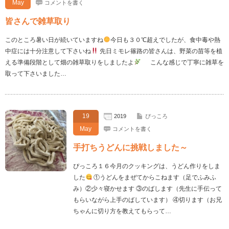
May
コメントを書く
皆さんで雑草取り
このところ暑い日が続いていますね
今日も３０℃超えでしたが、食中毒や熱
中症には十分注意して下さいね
先日ミモレ篠路の皆さんは、野菜の苗等を植
える準備段階として畑の雑草取りをしましたよ
こんな感じで丁寧に雑草を
取って下さいました…
19
2019
ぴっころ
May
コメントを書く
手打ちうどんに挑戦しました～
ぴっころ１６今月のクッキングは、うどん作りをしま
した
①うどんをまぜてからこねます（足でふみふ
み）②少々寝かせます ③のばします（先生に手伝って
もらいながら上手のばしています） ④切ります（お兄
ちゃんに切り方を教えてもらって…