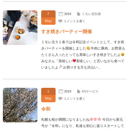
7
2019
ミモレ北51条
May
コメントを書く
すき焼きパーティー開催
ミモレ北５１条では令和記念イベントとして、すき焼
きパーティーを開催しました
牛肉に豚肉、お野菜も
たくさん入ったとっても美味しいすき焼きでしたよ
みなさん「美味しい
美味しい」と言いながら食べて
いましたよ
お替りする方も沢山い…
1
2019
KSサービス
May
コメントを書く
令和
札幌も桜が満開になりましたね
今日から新元
号が『令和』になり、私達も初心に返りスタートして