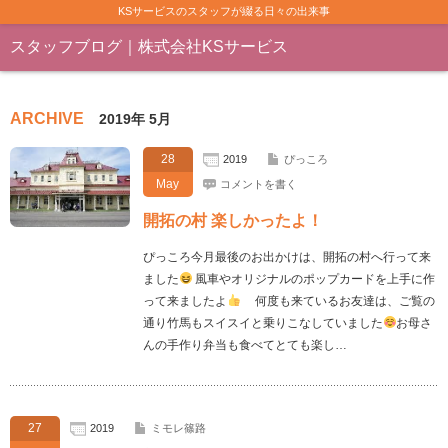
KSサービスのスタッフが綴る日々の出来事
スタッフブログ｜株式会社KSサービス
ARCHIVE
2019年 5月
28
2019
ぴっころ
May
コメントを書く
開拓の村 楽しかったよ！
ぴっころ今月最後のお出かけは、開拓の村へ行って来
ました
風車やオリジナルのポップカードを上手に作
って来ましたよ
何度も来ているお友達は、ご覧の
通り竹馬もスイスイと乗りこなしていました
お母さ
んの手作り弁当も食べてとても楽し…
27
2019
ミモレ篠路