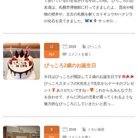
て歩いているのを見かける今日この頃。 ぴっころのお
友達は、札幌市博物館に行ってきましたよ。 昆虫や植
物の標本や、太古の札幌を解くカイギュウやハクジラ
の化石を見てきました。
サッポロ…
11
2018
ぴっころ
Apr
コメントを書く
ぴっころ2歳のお誕生日
今日はぴっころが開設して２歳のお誕生日です
ぴっころスタッフのK先生とY先生からケーキのプレゼ
ント
ありがたいですね～
これからもみんなで力
を合わせて、さらに沢山の児童が通ってくれるような
魅力的なぴっころにしていきたいと思っ…
9
2018
ミモレ篠路
Apr
コメントを書く