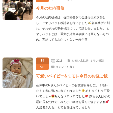
今月の社内研修
今月の社内研修は、佐口部長を司会進行役＆講師と
し、ヒヤリハット検討会を行いました
各事業所に別
れ、それぞれの事例検討について話し合いました。 ヒ
ヤリハットとは、重大な災害や事故には至らないもの
の、直結してもおかしくない一歩手前…
19
2018
ミモレ北51条
,
ミモレ篠路
Apr
コメントを書く
可愛いベイビー&ミモレ今日のお昼ご飯
産休中のNさんがベイビーのお披露目をしに、ミモレ
北５１条に遊びに来てくれました
めちゃくちゃ可愛
いでしょ～
みんなメロメロでした
赤ちゃんはその
場に居るだけで、みんなに幸せを運んできますよね
入居者さんも、とても喜ばれていました…