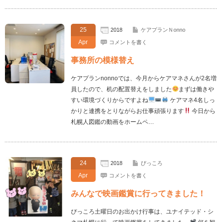
25
2018
ケアプランＮonno
Apr
コメントを書く
事務所の模様替え
ケアプランnonnoでは、今月からケアマネさんが2名増
員したので、机の配置替えをしました
まずは働きや
すい環境づくりからですよね
ケアマネ4名しっ
かりと連携をとりながらお仕事頑張ります
今日から
札幌人図鑑の動画をホームペ…
24
2018
ぴっころ
Apr
コメントを書く
みんなで映画鑑賞に行ってきました！
ぴっころ土曜日のお出かけ行事は、ユナイテッド・シ