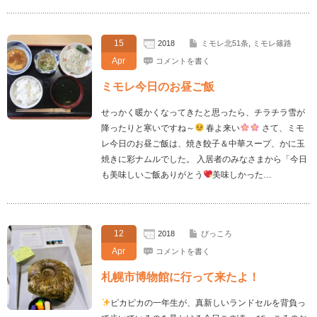
15
2018
ミモレ北51条
,
ミモレ篠路
Apr
コメントを書く
ミモレ今日のお昼ご飯
せっかく暖かくなってきたと思ったら、チラチラ雪が
降ったりと寒いですね～
春よ来い
さて、ミモ
レ今日のお昼ご飯は、焼き餃子＆中華スープ、かに玉
焼きに彩ナムルでした。 入居者のみなさまから「今日
も美味しいご飯ありがとう
美味しかった…
12
2018
ぴっころ
Apr
コメントを書く
札幌市博物館に行って来たよ！
ピカピカの一年生が、真新しいランドセルを背負っ