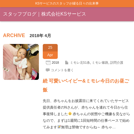
KSサービスのスタッフが綴る日々の出来事
スタッフブログ｜株式会社KSサービス
ARCHIVE
2018年 4月
25
Apr
2018
ミモレ北51条
,
ミモレ篠路
,
訪問介護
コメントを書く
続 可愛いベイビー&ミモレ今日のお昼ご
飯
先日、赤ちゃんをお披露目に来てくれていたサービス
提供責任者のNさんが、赤ちゃんを連れて今日から仕
事復帰しました
赤ちゃんの状態やご機嫌を見ながら
なので、まずは1週間に1回短時間の仕事ペースで始め
てみます
無理は禁物ですからね～ 赤ちゃ…