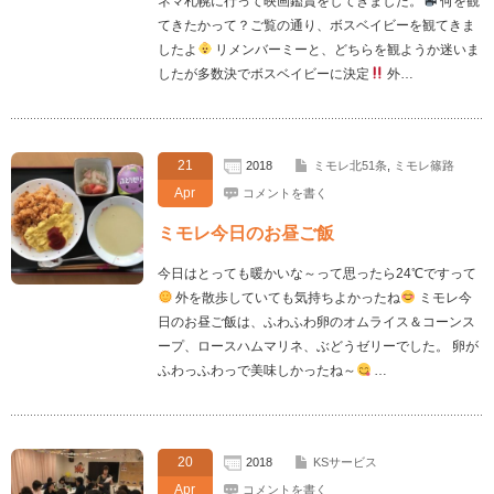
ネマ札幌に行って映画鑑賞をしてきました。
何を観
てきたかって？ご覧の通り、ボスベイビーを観てきま
したよ
リメンバーミーと、どちらを観ようか迷いま
したが多数決でボスベイビーに決定
外…
21
2018
ミモレ北51条
,
ミモレ篠路
Apr
コメントを書く
ミモレ今日のお昼ご飯
今日はとっても暖かいな～って思ったら24℃ですって
外を散歩していても気持ちよかったね
ミモレ今
日のお昼ご飯は、ふわふわ卵のオムライス＆コーンス
ープ、ロースハムマリネ、ぶどうゼリーでした。 卵が
ふわっふわっで美味しかったね～
…
20
2018
KSサービス
Apr
コメントを書く