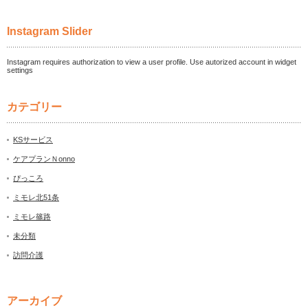
Instagram Slider
Instagram requires authorization to view a user profile. Use autorized account in widget
settings
カテゴリー
KSサービス
ケアプランＮonno
ぴっころ
ミモレ北51条
ミモレ篠路
未分類
訪問介護
アーカイブ