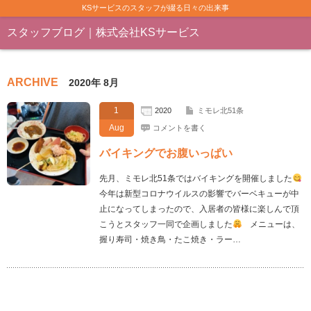
KSサービスのスタッフが綴る日々の出来事
スタッフブログ｜株式会社KSサービス
ARCHIVE
2020年 8月
1
2020
ミモレ北51条
Aug
コメントを書く
バイキングでお腹いっぱい
先月、ミモレ北51条ではバイキングを開催しました
今年は新型コロナウイルスの影響でバーベキューが中
止になってしまったので、入居者の皆様に楽しんで頂
こうとスタッフ一同で企画しました
メニューは、
握り寿司・焼き鳥・たこ焼き・ラー…