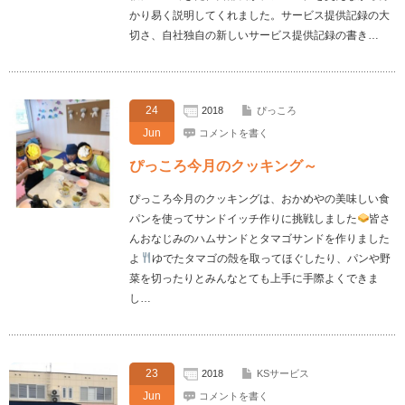
かり易く説明してくれました。サービス提供記録の大
切さ、自社独自の新しいサービス提供記録の書き…
24
2018
ぴっころ
Jun
コメントを書く
ぴっころ今月のクッキング～
ぴっころ今月のクッキングは、おかめやの美味しい食
パンを使ってサンドイッチ作りに挑戦しました
皆さ
んおなじみのハムサンドとタマゴサンドを作りました
よ
ゆでたタマゴの殻を取ってほぐしたり、パンや野
菜を切ったりとみんなとても上手に手際よくできま
し…
23
2018
KSサービス
Jun
コメントを書く