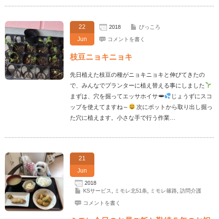
22
2018
ぴっころ
Jun
コメントを書く
枝豆ニョキニョキ
先日植えた枝豆の種がニョキニョキと伸びてきたの
で、みんなでプランターに植え替える事にしました
まずは、穴を掘ってエッサホイサ
じょうずにスコ
ップを使えてますね～
次にポットから取り出し掘っ
た穴に植えます。小さな手で行う作業…
21
Jun
2018
KSサービス
,
ミモレ北51条
,
ミモレ篠路
,
訪問介護
コメントを書く