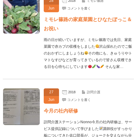
28
2018
ミモレ篠路
Jun
コメントを書く
ミモレ篠路の家庭菜園とひなたぼっこ＆
お祝い
雨の日が続いていますが、ミモレ篠路では先日、家庭
菜園で赤カブの収穫をしました
沢山採れたのでご飯
のおかずにしましょうね
その他にも、きゅうりやト
マトなすびなどが育ってきているので皆さん収穫でき
る日を心待ちにしています
そんな家…
27
2018
訪問介護
Jun
コメントを書く
今月の社内研修
訪問介護ステーションNonno今月の社内研修は、サー
ビス提供記録について学びました
講師役がすっかり
板についてきた佐口部長が、ジョークを交えながら分