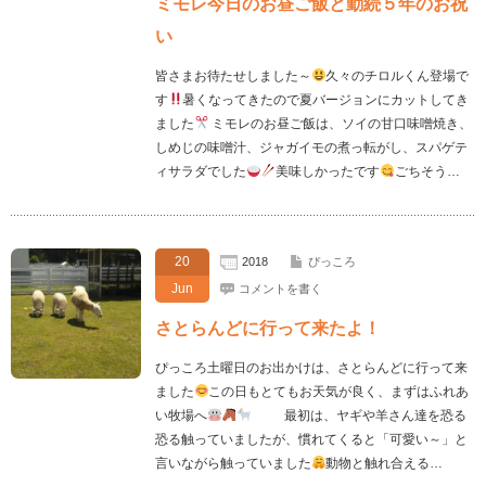
ミモレ今日のお昼ご飯と勤続５年のお祝
い
皆さまお待たせしました～
久々のチロルくん登場で
す
暑くなってきたので夏バージョンにカットしてき
ました
ミモレのお昼ご飯は、ソイの甘口味噌焼き、
しめじの味噌汁、ジャガイモの煮っ転がし、スパゲテ
ィサラダでした
美味しかったです
ごちそう…
20
2018
ぴっころ
Jun
コメントを書く
さとらんどに行って来たよ！
ぴっころ土曜日のお出かけは、さとらんどに行って来
ました
この日もとてもお天気が良く、まずはふれあ
い牧場へ
最初は、ヤギや羊さん達を恐る
恐る触っていましたが、慣れてくると「可愛い～」と
言いながら触っていました
動物と触れ合える…