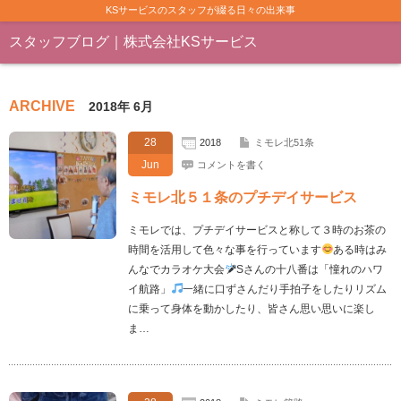
KSサービスのスタッフが綴る日々の出来事
スタッフブログ｜株式会社KSサービス
ARCHIVE
2018年 6月
28
2018
ミモレ北51条
Jun
コメントを書く
ミモレ北５１条のプチデイサービス
ミモレでは、プチデイサービスと称して３時のお茶の
時間を活用して色々な事を行っています
ある時はみ
んなでカラオケ大会
Sさんの十八番は「憧れのハワ
イ航路」
一緒に口ずさんだり手拍子をしたりリズム
に乗って身体を動かしたり、皆さん思い思いに楽し
ま…