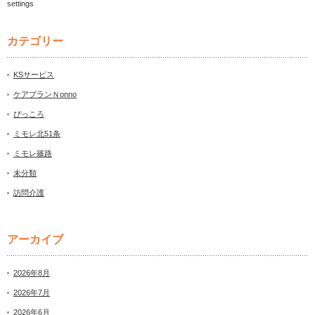
settings
カテゴリー
KSサービス
ケアプランＮonno
ぴっころ
ミモレ北51条
ミモレ篠路
未分類
訪問介護
アーカイブ
2026年8月
2026年7月
2026年6月