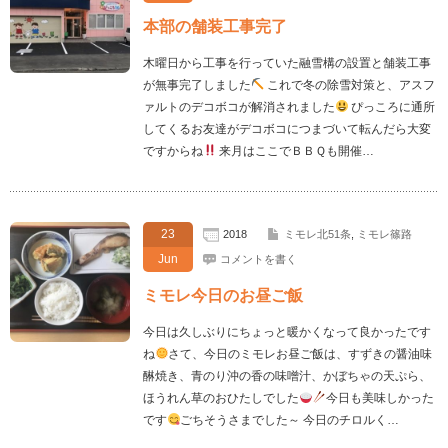
本部の舗装工事完了
木曜日から工事を行っていた融雪構の設置と舗装工事
が無事完了しました
これで冬の除雪対策と、アスフ
ァルトのデコボコが解消されました
ぴっころに通所
してくるお友達がデコボコにつまづいて転んだら大変
ですからね
来月はここでＢＢＱも開催…
23
2018
ミモレ北51条
,
ミモレ篠路
Jun
コメントを書く
ミモレ今日のお昼ご飯
今日は久しぶりにちょっと暖かくなって良かったです
ね
さて、今日のミモレお昼ご飯は、すずきの醤油味
醂焼き、青のり沖の香の味噌汁、かぼちゃの天ぷら、
ほうれん草のおひたしでした
今日も美味しかった
です
ごちそうさまでした～ 今日のチロルく…