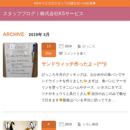
KSサービスのスタッフが綴る日々の出来事
スタッフブログ｜株式会社KSサービス
ARCHIVE
2019年 3月
13
2019
ぴっころ
Mar
コメントを書く
サンドウィッチ作ったよ～(^^)/
ぴっころ今月のクッキングは、おかめやの食パンでサ
ンドウイッチを作りました
まずは、食パンにマーガ
リンを塗ってそこにハムやチーズ、レタスにタマゴ、
ツナやキュウリと具だくさん
自分のおこのみで載せ
て行きます
最後はパンを半分に切ってでき…
4
2019
ミモレ篠路