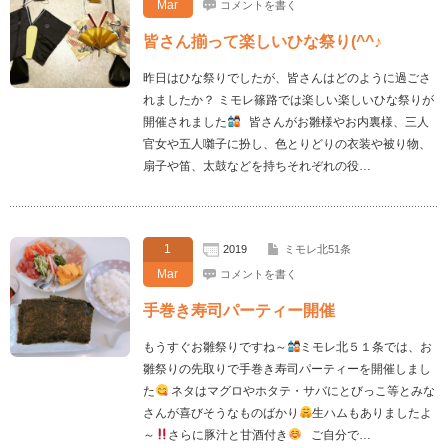
Mar
コメントを書く
皆さん揃って楽しいひな祭り(^^♪
昨日はひな祭りでしたが、皆さんはどのように過ごさ
れましたか？ ミモレ篠路では楽しい楽しいひな祭りが
開催されました
皆さんがお雛様やお内裏様、三人
官女や五人囃子に扮し、色とりどりの衣装や被り物、
扇子や笛、太鼓などを持ちそれぞれの役…
1
2019
ミモレ北51条
Mar
コメントを書く
手巻き寿司パーティー開催
もうすぐお雛祭りですね～
ミモレ北５１条では、お
雛祭りの先取りで手巻き寿司パーティーを開催しまし
た
ネタはマグロやホタテ・サバにとびっこ等とみな
さんが喜びそうなものばかり
生ハムもありましたよ
～
さらに豚汁と甘酒付き
ご自分で…