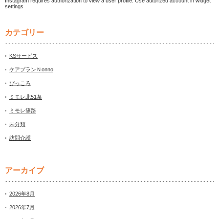
Instagram requires authorization to view a user profile. Use autorized account in widget
settings
カテゴリー
KSサービス
ケアプランＮonno
ぴっころ
ミモレ北51条
ミモレ篠路
未分類
訪問介護
アーカイブ
2026年8月
2026年7月