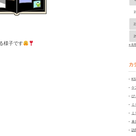
1
2
2
る様子です
« 8
カ
K
ケ
ぴ
ミ
ミ
未
訪