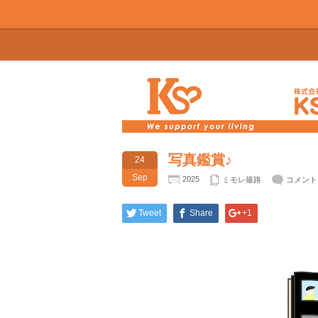
写真鑑賞♪
24
Sep
2025
ミモレ篠路
コメント
Tweet
Share
+1