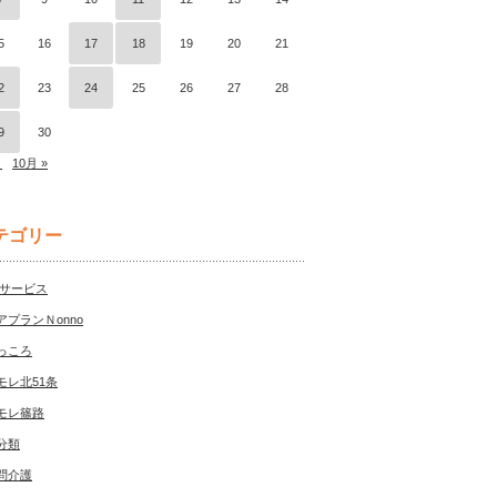
5
16
17
18
19
20
21
2
23
24
25
26
27
28
9
30
月
10月 »
テゴリー
Sサービス
アプランＮonno
っころ
モレ北51条
モレ篠路
分類
問介護