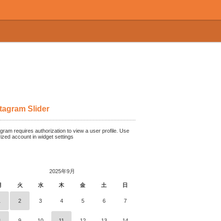
tagram Slider
gram requires authorization to view a user profile. Use
rized account in widget settings
2025年9月
月
火
水
木
金
土
日
1
2
3
4
5
6
7
8
9
10
11
12
13
14