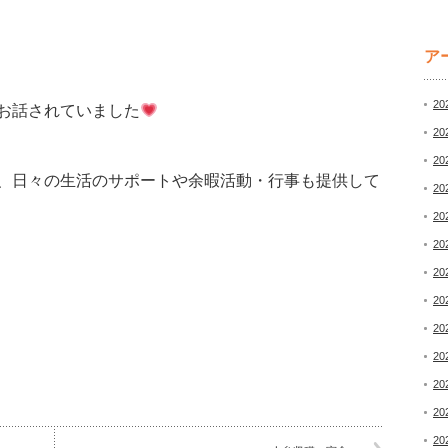
ア
20
お話されていました
20
20
、日々の生活のサポートや余暇活動・行事も提供して
20
20
20
20
20
20
20
20
20
20