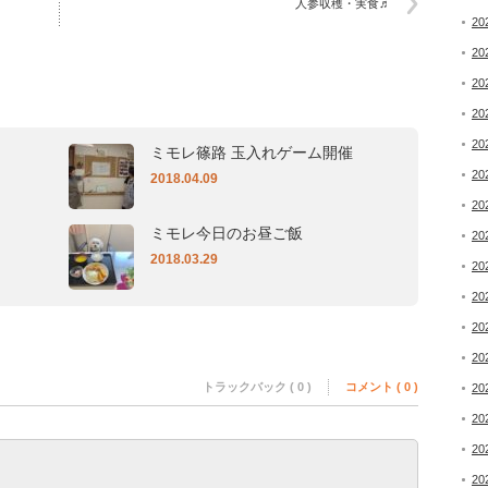
人参収穫・実食♬
20
20
20
20
20
ミモレ篠路 玉入れゲーム開催
20
2018.04.09
20
ミモレ今日のお昼ご飯
20
2018.03.29
20
20
20
20
トラックバック ( 0 )
コメント ( 0 )
20
20
20
20