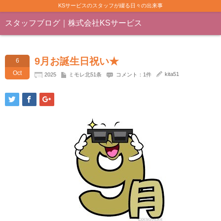
KSサービスのスタッフが綴る日々の出来事
スタッフブログ｜株式会社KSサービス
9月お誕生日祝い★
6
Oct
kita51
2025
ミモレ北51条
コメント：1件