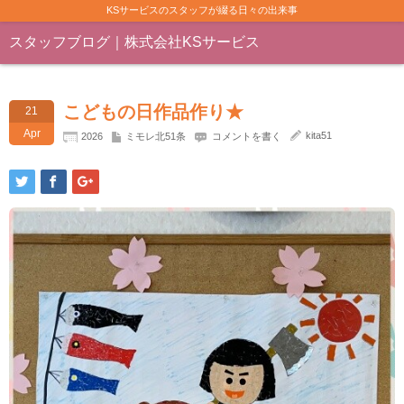
KSサービスのスタッフが綴る日々の出来事
スタッフブログ｜株式会社KSサービス
こどもの日作品作り★
21
Apr
kita51
2026
ミモレ北51条
コメントを書く